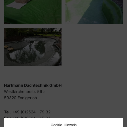
Hartmann Dachtechnik GmbH
Westkirchenerstr. 56 a
59320 Ennigerloh
Tel.
+49 (0)2524 - 79 32
Fax
+49 (0)2524 - 15 04
info@hartmann-dachtechnik.de
Cookie-Hinweis